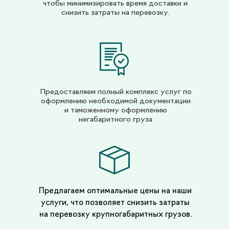
чтобы минимизировать время доставки и
вн.тер.г. муниципальный округ
снизить затраты на перевозку.
Пресненский, наб. Пресненская, д. 10, стр.
5, помещ. 5Н
Адрес офиса и почтовый адрес в
Москве:
123610, г. Москва,
Краснопресненская наб., д. 12, подъезд 6,
пом. 1320, Центр Международной
Предоставляем полный комплекс услуг по
Торговли
оформлению необходимой документации
и таможенному оформлению
Адрес офиса в Благовещенске:
675002,
негабаритного груза
Амурская обл., г. Благовещенск, ул. Лазо, 1
Телефон:
8-800-444-31-37
Предлагаем оптимальные цены на наши
Реквизиты
услуги, что позволяет снизить затраты
Презентация о компании
на перевозку крупногабаритных грузов.